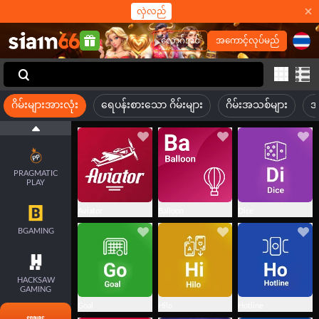
လှဲလည်
လော့ဂ်အင်
အကောင့်လုပ်မည်
ဂိမ်းများအားလုံး
ရေပန်းစားသော ဂိမ်းများ
ဂိမ်းအသစ်များ
အ
PRAGMATIC
PLAY
Aviator
Balloon
Dice
BGAMING
HACKSAW
GAMING
Goal
Hilo
Hotline