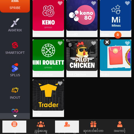
SPRIBE
AVIATRIX
Keno
Keno80
Mines
SMARTSOFT
Mini Roulette
Pilot Chicken
Plinko
SPLUS
INOUT
Trader
CRAZY
GAMING
မီနူး
ညွှန်းပေးမှု
မှတ်ပုံတင်မည်
ဆုလာဘ်စင်တာ
အကောင့်