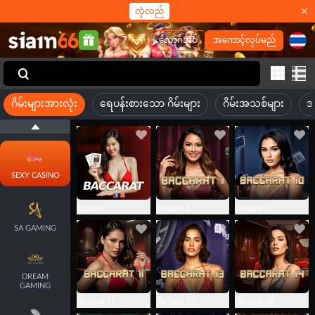
လှဲလည်
လော့ဂ်အင်
အကောင့်လုပ်မည်
ဂိမ်းများအားလုံး
ရေပန်းစားသော ဂိမ်းများ
ဂိမ်းအသစ်များ
အ
SEXY CASINO
Baccarat
Baccarat 1
Baccarat 10
SA GAMING
DREAM
GAMING
Baccarat 11
Baccarat 13
Baccarat 14