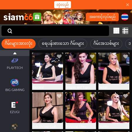
EVOLUTION
လှဲလည်
လော့ဂ်အင်
အကောင့်လုပ်မည်
PRAGMATIC
PLAY
ဂိမ်းများအားလုံး
ရေပန်းစားသော ဂိမ်းများ
ဂိမ်းအသစ်များ
အ
YEEBET
PLAYTECH
Baccarat
Dragon and Tiger
Fantan
BIG GAMING
EZUGI
Fish Shrimp Crab
Mahjong Tiles
NiuNiu