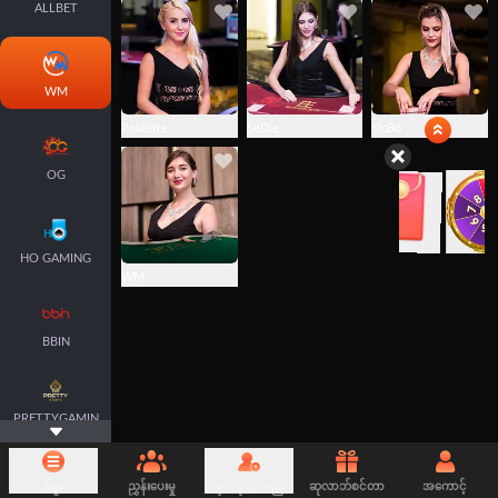
ALLBET
WM
Roulette
SeDie
SicBo
OG
HO GAMING
WM
BBIN
PRETTYGAMIN
G
မီနူး
ညွှန်းပေးမှု
မှတ်ပုံတင်မည်
ဆုလာဘ်စင်တာ
အကောင့်