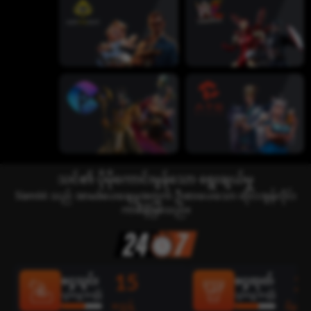
သင်၏ ပိုမိုကောင်းမွန်သော ရွေးချယ်မှု
Siam66 သည် အာမခံပေးချေမှုအတွက် ဦးစားပေးသော ထိုင်းအွန်လိုင်း
ကာစီနိုဖြစ်သည်။
15
2
ငွေသွင်း
ငွေထုတ်
ပျမ်းမျှအချိန်
ပျမ်းမျှအချိန်
စက္ကန့်
မိနစ်