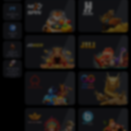
အစပိုင်းအ
က်ပ်
ထောက်
အိမ်
ကြောက်
စက်ရဲ့လား
အထွေထွေ
လေ့လာ
သောဆက်
သွယ်