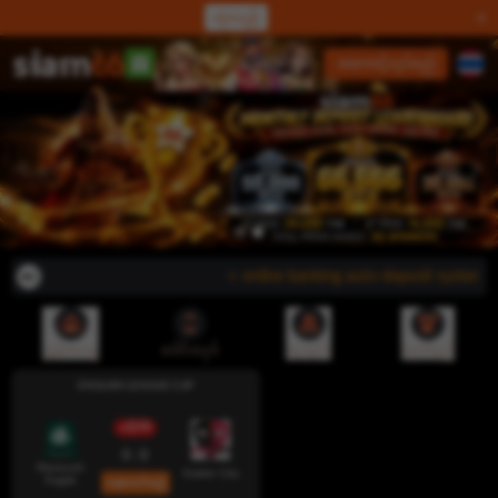
လှဲလည်
လော့ဂ်အင်
အကောင့်လုပ်မည်
⭐ online banking auto-deposit system မှတဆင
ညွှန်းပေးမှု
ဒေါင်းလုဒ်
ငွေသွင်း
ထုတ်မည်
ENGLISH LEAGUE CUP
လိုက်ဖ်
0 : 0
Plymouth
Exeter City
Argyle
ယခုလောင်းမည်