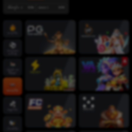
အိမ်ကွင်း -1
0.96
အဝေး 1
0.94
ဟော့ဂိမ်း
အားကစား
ပေါင်းစုံ
လိုက်‌ဗ် ကာ
စီနိုများ
စလော့ဂိမ်း
ဖဲချပ်ဂိမ်း
ငါးပစ်ဂိမ်း