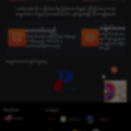
ဘဏ်အော့ဖ်လိုင်း၊ ချိတ်ဆက်မှု ပြတ်တောက်မှုနှင့် မပြီးပြတ်သေးသော
အချက်အလက်များကို ပေးဆောင်ပါက ပျမ်းမျှအချိန် ကိုးကား၍မရပါ။
သန့်စင်သောရွေးခ
ဘေးကင်းသည်
စက်မှုထိပ်တန်း develop
ဒီမိုကို ဖိလစ်ပိုင်အစိုးရပိုင်နှင့် ထိန်းချုပ်
နောက်ဆုံးရွေးချယ်ထားသ
ကော်ပိုရေးရှင်း PAGCOR မှ
ကို ကျွန်ုပ်တို့ အမြဲတမ်း
အသိအမှတ်ပြုထားသည်။
ပါသည်။
ကျောင်းသား ကျောင်းသူတွေ :
ဂိမ်းလိုင်စင်
လက်မှတ်