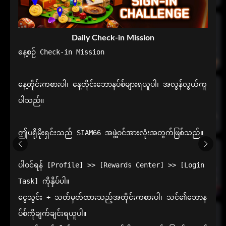
Daily Check-in Mission
နေ့စဉ် Check-in Mission

နေ့တိုင်းကစားပါ၊ နေ့တိုင်းဘောနပ်စ်များရယူပါ၊ အလွန်လွယ်ကူ
ပါသည်။

ဤပရိုမိုးရှင်းသည် SIAM66 အဖွဲ့ဝင်အားလုံးအတွက်ဖြစ်သည်။

ပါဝင်ရန် [Profile] >> [Rewards Center] >> [Login 
Task] ကိုနှိပ်ပါ။

ငွေသွင်း + သတ်မှတ်ထားသည့်အတိုင်းကစားပါ၊ သင်၏ဘောန
ပ်စ်ကိုချက်ချင်းရယူပါ။
