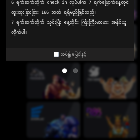
6 ရက်ဆက်တိုက် check in လုပ်ပါက 7 ရက်မြောက်နေ့တွင် 
ထူးထူးခြားခြား 166 ဘတ် ရရှိမည်ဖြစ်သည်။

7 ရက်ဆက်တိုက် သွင်းပြီး နေ့တိုင်း ကြီးကြီးမားမား အနိုင်ယူ
လိုက်ပါ။
ထပ်၍ မပြပါနှင့်