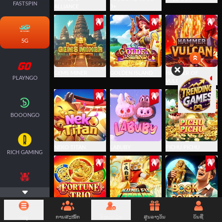
FASTSPIN
ALLIANCE
3+
5G
GEMS MINER
GOLDEN ISLAND
HAMMER OF
PLAYNGO
VULCAN
BOOONGO
NEKO TITAN
LABUBY
PICHU PICHU
RICH GAMING
RED TIGER
FORTUNE TRIO
KUNG FU
BOOK OF EGYPT
ເມນູ
ການສະໝັກ
ລົງທະບຽນ
ສູນລາງວັນ
ບັນຊີ
LEOPARD