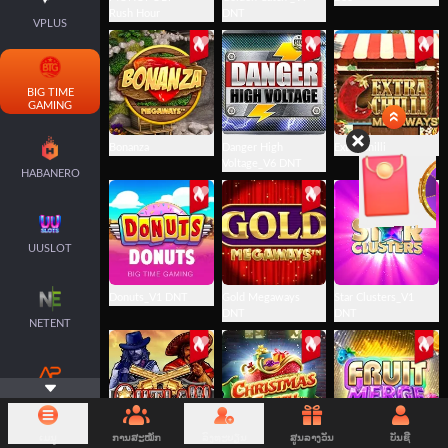
Rush Hour
DNT
VPLUS
BIG TIME
GAMING
Bonanza
Danger High
Extra Chilli
Voltage_V6 DNT
HABANERO
UUSLOT
Donuts_V1 DNT
Gold Megaways
Star Clusters_V1
DNT
DNT
NETENT
ADVANTPLAY
ເມນູ
ການສະໝັກ
ລົງທະບຽນ
ສູນລາງວັນ
ບັນຊີ
Outlaw_V1 DNT
Christmas Catch
Fruit Merge