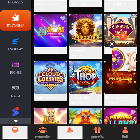
PEGASUS
Hades: River of
Gold Pigger
1001 Nights of
Souls
Riches
FANTASMA
EVOPLAY
24 Stars Dream
Aphrodite's
Caravan of Riches
Fortune
RICH88
NAGA
Cloud Corsairs
Coins of Thor -
Divine Dynasty:
Hold &Win
Princess
SPLUS
ເມນູ
ການສະໝັກ
ລົງທະບຽນ
ສູນລາງວັນ
ບັນຊີ