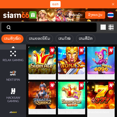
NO LIMIT CITY
ແລກ
ເຂົ້າສູ່ລະບົບ
ລົງທະບຽນ
VAGAMING
ເກມທັງໝົດ
ເກມຍອດນິຍົມ
ເກມໃໝ່
ເກມທີ່ມັກ
FACHAI
RELAX GAMING
Super Ace
Roma X
Circus Joker 4096
NEXTSPIN
HACKSAW
GAMING
Pirate Queen 2
Super Ace Joker
SevenSevenSeve
n