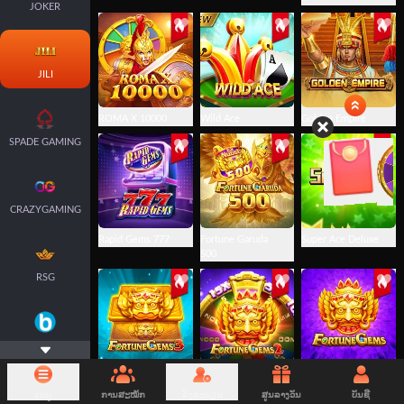
JOKER
JILI
ROMA X 10000
Wild Ace
Golden Empire
SPADE GAMING
CRAZYGAMING
Rapid Gems 777
Fortune Garuda
Super Ace Deluxe
500
RSG
BLUEPRINT
Fortune Gems 3
Fortune Gems 2
Fortune Gems
ເມນູ
ການສະໝັກ
ລົງທະບຽນ
ສູນລາງວັນ
ບັນຊີ