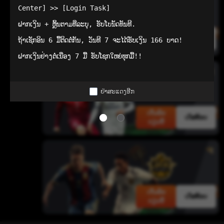
Center] >> [Login Task]

ຝາກເງິນ + ຫຼິ້ນຕາມທີ່ລະບຸ, ຮັບໂບນັດທັນທີ.

ເດີມພັນ
ເດັສທັອບ
ຖ້າເຊັກອິນ 6 ມື້ຕິດຕໍ່ກັນ, ວັນທີ 7 ຈະໄດ້ຮັບເງິນ 166 ບາດ!

ດຽວນີ້
ຝາກເງິນຢ່າງຕໍ່ເນື່ອງ 7 ມື້ ຮັບໂຊກໃຫຍ່ທຸກມື້!!
ຢ່າສະແດງອີກ
ເດີມພັນ
ເດັສທັອບ
ດຽວນີ້
ເດີມພັນ
ເດັສທັອບ
ດຽວນີ້