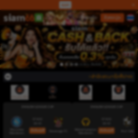
ແລກ
ເຂົ້າສູ່ລະບົບ
ລົງທະບຽນ
⭐ສຳລັບສະມາຊິກທີ່ຝາກຜ່ານລະບົບ
ການສະໝັກ
ແອັບ
ຝາກເງິນ
ຖອນເງິນ
ENGLISH LEAGUE CUP
ENGLISH LEAGUE CUP
07 AUG
07 AUG
18:45
18:45
Wycombe
Wolverhampton
ເດີມພັນດຽວນີ້
ເດີມພັນດຽວນີ້
Stevenage FC
Port Vale
Wanderers
Wanderers