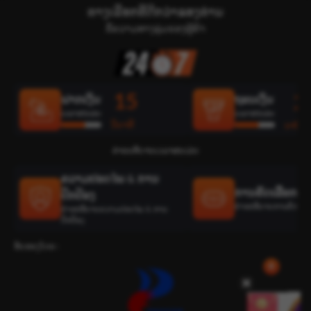
ທາງເລືອກທີ່ດີກວ່າຂອງທ່ານ
ຂໍ້ຄວາມທາງລຸ່ມຂອງຜູ້ຄ້າ
15
2
ຝາກເງິນ
ຖອນເງິນ
ເວລາສະເລ່ຍ
ເວລາສະເລ່ຍ
ວິນາທີ
ນາທີ
ຄຳອະທິບາຍເວລາສະເລ່ຍ
ຄວາມປອດໄພ & ການ
ການຄັດເລືອກທີ່ດ
ປົກປ້ອງ
ຄຳອະທິບາຍການຄັດເລືອກທ
ຄຳອະທິບາຍຄວາມປອດໄພ & ການ
ປົກປ້ອງ
ຮັບຮອງໂດຍ :