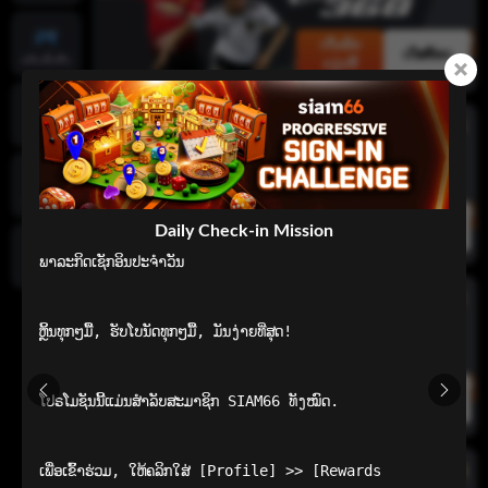
ເດີມພັນ
ເດັສທັອບ
ແອັບເລີ່ມຕົ້ນ
ດຽວນີ້
ໜ້າຫຼັກ
ເກມທີ່ນິຍົມ
ເດີມພັນ
ເດັສທັອບ
Daily Check-in Mission
ດຽວນີ້
ພາລະກິດເຊັກອິນປະຈໍາວັນ

ທົ່ວໄປ
ຫຼິ້ນທຸກໆມື້, ຮັບໂບນັດທຸກໆມື້, ມັນງ່າຍທີ່ສຸດ!

ເດີມພັນ
ໂປຣໂມຊັນນີ້ແມ່ນສຳລັບສະມາຊິກ SIAM66 ທັງໝົດ.

ເດັສທັອບ
ດຽວນີ້
ເພື່ອເຂົ້າຮ່ວມ, ໃຫ້ຄລິກໃສ່ [Profile] >> [Rewards 