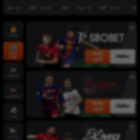
ບ້ານ -0.25
0.95
ໄກ 0.25
0.95
ບ້ານ -1.75
0.98
ໄກ 1.75
0.92
ເກມຮ້ອນ
ເດີມພັນ
ກິລາທຸກ
ເດັສທັອບ
ປະເພດ
ດຽວນີ້
ຄາສິໂນສົດ
ເກມສະລັອດ
ເດີມພັນ
ເດັສທັອບ
ດຽວນີ້
ເກມໄພ່
ເກມຍິງປາ