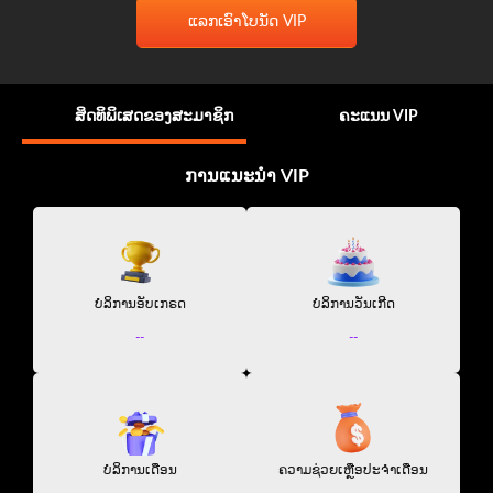
ແລກເອົາໂບນັດ VIP
ສິດທິພິເສດຂອງສະມາຊິກ
ຄະແນນ VIP
ການແນະນຳ VIP
ບໍລິການອັບເກຣດ
ບໍລິການວັນເກີດ
--
--
ບໍລິການເດືອນ
ຄວາມຊ່ວຍເຫຼືອປະຈຳເດືອນ