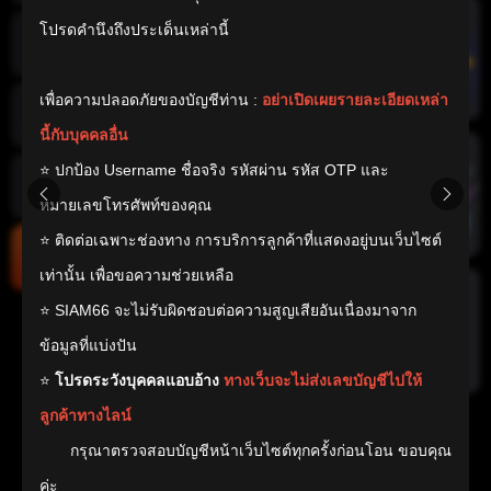
โปรดคำนึงถึงประเด็นเหล่านี้

อีสปอร์ต
เพื่อความปลอดภัยของบัญชีท่าน : 
อย่าเปิดเผยรายละเอียดเหล่า
นี้กับบุคคลอื่น
ล็อตเตอรี่
⭐ ปกป้อง Username ชื่อจริง รหัสผ่าน รหัส OTP และ 
หมายเลขโทรศัพท์ของคุณ 

ทำนาย
⭐ ติดต่อเฉพาะช่องทาง การบริการลูกค้าที่แสดงอยู่บนเว็บไซต์
เท่านั้น เพื่อขอความช่วยเหลือ

ชนะทันที
⭐ SIAM66 จะไม่รับผิดชอบต่อความสูญเสียอันเนื่องมาจาก
ข้อมูลที่แบ่งปัน

⭐ 
โปรดระวังบุคคลแอบอ้าง 
ทางเว็บจะไม่ส่งเลขบัญชีไปให้
ลูกค้าทางไลน์
       กรุณาตรวจสอบบัญชีหน้าเว็บไซต์ทุกครั้งก่อนโอน ขอบคุณ
ค่ะ