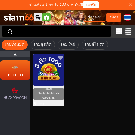
ชวนเพื่อน 1 คน รับ 100 บาท ทันที!
แลกรับ
เข้าสู่ระบบ
สมัคร
เกมทั้งหมด
เกมสุดฮิต
เกมใหม่
เกมส์โปรด
IB-LOTTO
ต่อไป
NaN/NaN/NaN
HUAYDRAGON
NaN:NaN
iBLotto