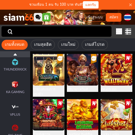
V-POWER
ชวนเพื่อน 1 คน รับ 100 บาท ทันที!
แลกรับ
เข้าสู่ระบบ
สมัคร
POP
เกมทั้งหมด
เกมสุดฮิต
เกมใหม่
เกมส์โปรด
BGAMING
THUNDERKICK
ราชวงศ์แห่งการ
อิซิบายา ควีนส์
Wealth Inn
KA GAMING
แข่งม้า
VPLUS
ม้าแห่งความ
Laughing Buddha
Lucky Lucky